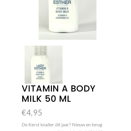
VITAMIN A BODY
MILK 50 ML
€
4,95
De Kerst knaller dit jaar? Nieuw en terug