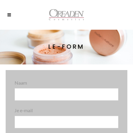
LE-FORM
Naam
Je e-mail